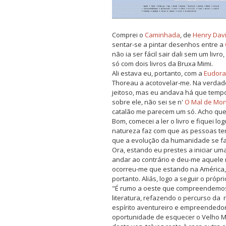
Comprei o
Caminhada
, de
Henry Dav
sentar-se a pintar desenhos entre a
não ia ser fácil sair dali sem um liv
só com dois livros da Bruxa Mimi.
Ali estava eu, portanto, com a
Eudora
Thoreau a acotovelar-me. Na verdade
jeitoso, mas eu andava há que tempo
sobre ele, não sei se n'
O Mal de Mo
catalão me parecem um só. Acho que 
Bom, comecei a ler o livro e fiquei l
natureza faz com que as pessoas te
que a evolução da humanidade se fa
Ora, estando eu prestes a iniciar um
andar ao contrário e deu-me aquele 
ocorreu-me que estando na América, 
portanto. Aliás, logo a seguir o própr
"É rumo a oeste que compreendemos 
literatura, refazendo o percurso da
espírito aventureiro e empreendedor.
oportunidade de esquecer o Velho M