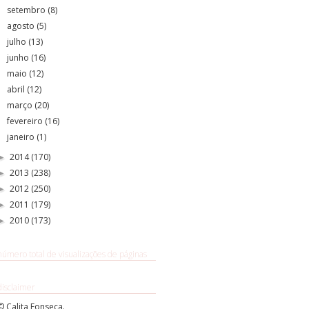
setembro
(8)
agosto
(5)
julho
(13)
junho
(16)
maio
(12)
abril
(12)
março
(20)
fevereiro
(16)
janeiro
(1)
2014
(170)
►
2013
(238)
►
2012
(250)
►
2011
(179)
►
2010
(173)
►
número total de visualizações de páginas
disclaimer
© Calita Fonseca.