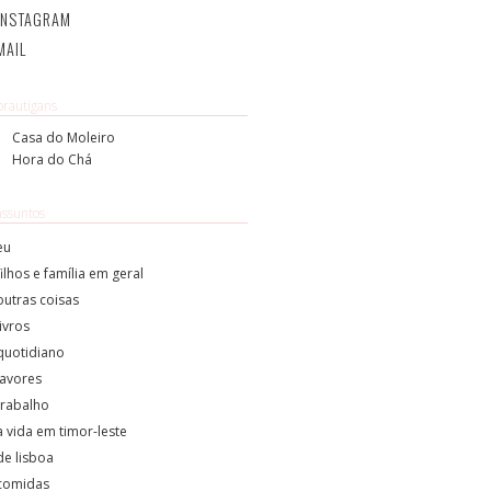
INSTAGRAM
MAIL
brautigans
Casa do Moleiro
Hora do Chá
assuntos
eu
filhos e família em geral
outras coisas
livros
quotidiano
lavores
trabalho
a vida em timor-leste
de lisboa
comidas