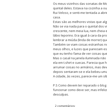
Os meus vizinhos das sonatas de Mo
quintal deles. Estava na cozinha a ou
Rui Veloso, e senti-me tentada a abri
casa.
Estas são as melhores vistas que algu
Não se via nada para o quintal dos v
crescente, nem meia lua, nem cheia
lábio leporino. Era igual à cara da p
lembrar a miúda (linda de morrer) qu
Também se viam coisas estranhas no 
meus olhos, e luzes que pareciam est
que eu tenho fama de ver coisas que
Mas o casal na janela iluminada não 
ela em t.shirt e cuecas. Parecia qu
arrumar coisas no armários, mas deve
depois sentaram-se e ela bebeu uma
A cidade, às vezes, parece-me um sít
P.S Como devem ter reparado o blog 
funcionar como deve ser, mas infeli
desculpas.
2 comentários: