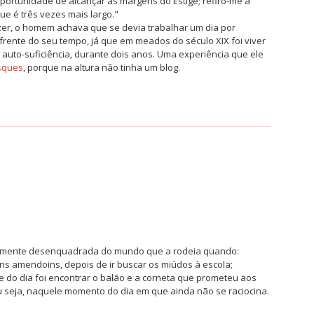
 oportunidade de alcançar as margens do Estige; refiro-me a
que é três vezes mais largo."
izer, o homem achava que se devia trabalhar um dia por
frente do seu tempo, já que em meados do século XIX foi viver
a auto-suficiência, durante dois anos. Uma experiência que ele
sques
, porque na altura não tinha um blog.
amente desenquadrada do mundo que a rodeia quando:
ns amendoins, depois de ir buscar os miúdos à escola;
 do dia foi encontrar o balão e a corneta que prometeu aos
ou seja, naquele momento do dia em que ainda não se raciocina.