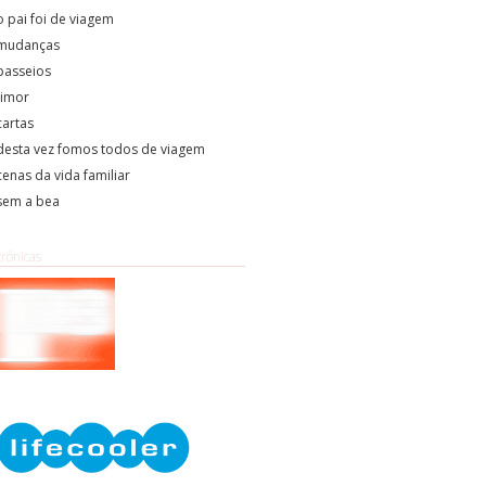
o pai foi de viagem
mudanças
passeios
timor
cartas
desta vez fomos todos de viagem
cenas da vida familiar
sem a bea
crónicas