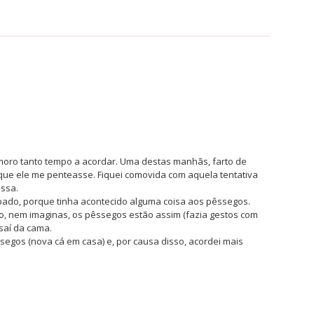
ro tanto tempo a acordar. Uma destas manhãs, farto de
 que ele me penteasse. Fiquei comovida com aquela tentativa
essa.
pado, porque tinha acontecido alguma coisa aos pêssegos.
ro, nem imaginas, os pêssegos estão assim (fazia gestos com
saí da cama.
gos (nova cá em casa) e, por causa disso, acordei mais