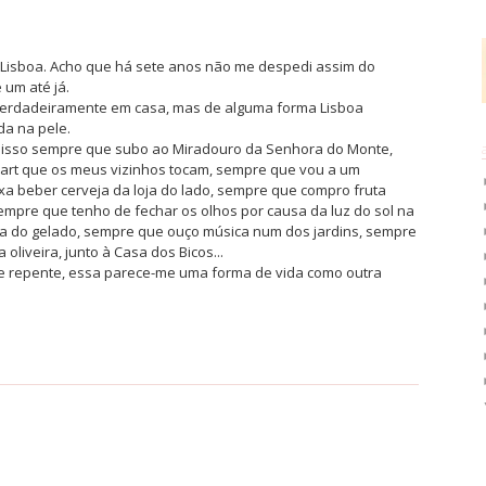
 Lisboa. Acho que há sete anos não me despedi assim do
 um até já.
verdadeiramente em casa, mas de alguma forma Lisboa
da na pele.
 disso sempre que subo ao Miradouro da Senhora do Monte,
rt que os meus vizinhos tocam, sempre que vou a um
a beber cerveja da loja do lado, sempre que compro fruta
empre que tenho de fechar os olhos por causa da luz do sol na
ca do gelado, sempre que ouço música num dos jardins, sempre
liveira, junto à Casa dos Bicos...
e repente, essa parece-me uma forma de vida como outra