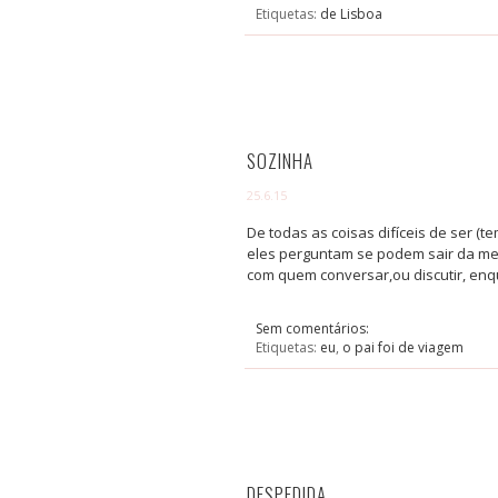
Etiquetas:
de Lisboa
SOZINHA
25.6.15
De todas as coisas difíceis de ser (
eles perguntam se podem sair da mes
com quem conversar,ou discutir, enq
Sem comentários:
Etiquetas:
eu
,
o pai foi de viagem
DESPEDIDA