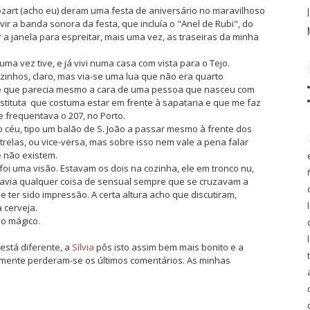
zart (acho eu) deram uma festa de aniversário no maravilhoso
vir a banda sonora da festa, que incluía o "Anel de Rubi", do
r a janela para espreitar, mais uma vez, as traseiras da minha
ma vez tive, e já vivi numa casa com vista para o Tejo.
izinhos, claro, mas via-se uma lua que não era quarto
 e que parecia mesmo a cara de uma pessoa que nasceu com
rostituta que costuma estar em frente à sapataria e que me faz
e frequentava o 207, no Porto.
céu, tipo um balão de S. João a passar mesmo à frente dos
relas, ou vice-versa, mas sobre isso nem vale a pena falar
 não existem.
foi uma visão. Estavam os dois na cozinha, ele em tronco nu,
e havia qualquer coisa de sensual sempre que se cruzavam a
 ter sido impressão. A certa altura acho que discutiram,
 cerveja.
io mágico.
está diferente, a
Sílvia
pôs isto assim bem mais bonito e a
zmente perderam-se os últimos comentários. As minhas