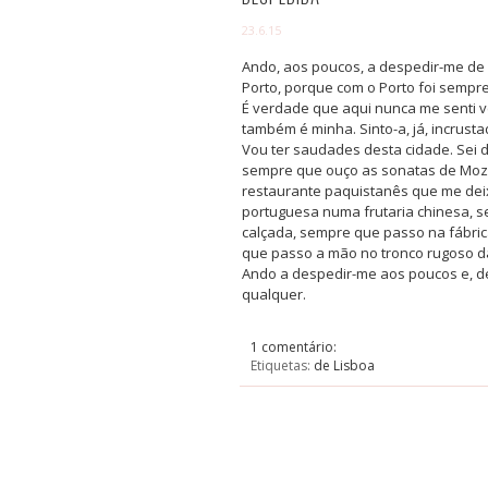
23.6.15
Ando, aos poucos, a despedir-me de
Porto, porque com o Porto foi sempre
É verdade que aqui nunca me senti 
também é minha. Sinto-a, já, incrusta
Vou ter saudades desta cidade. Sei
sempre que ouço as sonatas de Moza
restaurante paquistanês que me deix
portuguesa numa frutaria chinesa, s
calçada, sempre que passo na fábri
que passo a mão no tronco rugoso da o
Ando a despedir-me aos poucos e, d
qualquer.
1 comentário:
Etiquetas:
de Lisboa