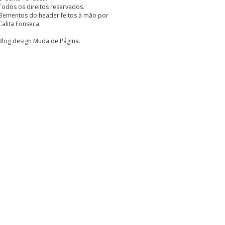
Todos os direitos reservados.
Elementos do header feitos à mão por
Calita Fonseca.
Blog design
Muda de Página
.