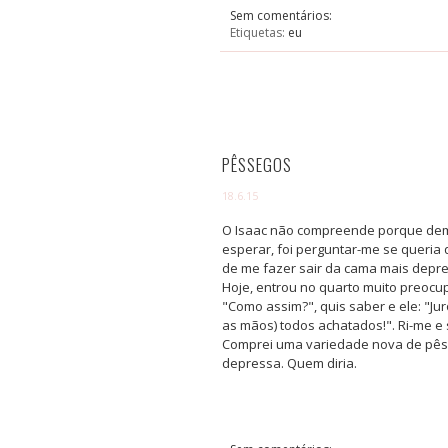
Sem comentários:
Etiquetas:
eu
PÊSSEGOS
18.6.15
O Isaac não compreende porque demo
esperar, foi perguntar-me se queria
de me fazer sair da cama mais depr
Hoje, entrou no quarto muito preocu
"Como assim?", quis saber e ele: "Ju
as mãos) todos achatados!". Ri-me e 
Comprei uma variedade nova de pêsse
depressa. Quem diria.