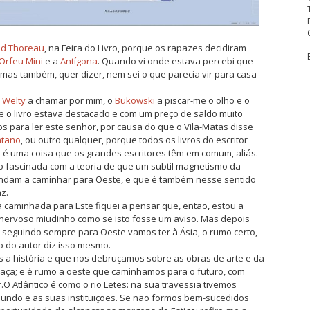
id Thoreau
, na Feira do Livro, porque os rapazes decidiram
Orfeu Mini
e a
Antígona
. Quando vi onde estava percebi que
ro, mas também, quer dizer, nem sei o que parecia vir para casa
 Welty
a chamar por mim, o
Bukowski
a piscar-me o olho e o
 o livro estava destacado e com um preço de saldo muito
s para ler este senhor, por causa do que o Vila-Matas disse
ntano
, ou outro qualquer, porque todos os livros do escritor
é uma coisa que os grandes escritores têm em comum, aliás.
ogo fascinada com a teoria de que um subtil magnetismo da
ndam a caminhar para Oeste, e que é também nesse sentido
z.
a caminhada para Este fiquei a pensar que, então, estou a
nervoso miudinho como se isto fosse um aviso. Mas depois
seguindo sempre para Oeste vamos ter à Ásia, o rumo certo,
io do autor diz isso mesmo.
a história e que nos debruçamos sobre as obras de arte e da
 raça; e é rumo a oeste que caminhamos para o futuro, com
O Atlântico é como o rio Letes: na sua travessia tivemos
undo e as suas instituições. Se não formos bem-sucedidos