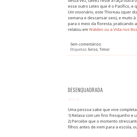
desta vez, talvez reste à raça outra
esse outro Letes que é o Pacífico, e 
Um visionário, este Thoreau (quer d
semana e descansar seis), e muito à 
para o meio da floresta, praticando 
relatou em
Walden ou a Vida nos Bo
Sem comentários:
Etiquetas:
livros
,
Timor
DESENQUADRADA
18.6.15
Uma pessoa sabe que vive complet
1) Relaxa com um fino fresquinho e u
2) Percebe que o momento stressante
filhos antes de irem para a escola, 